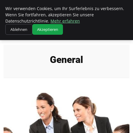
Wk Institut
Wir verwenden Cookies, um Ihr Surferlebnis zu verbessern.
Wenn Sie fortfahren, akzeptieren Sie unsere
Datenschutzrichtlinie.
Mehr erfahren
Ablehnen
Akzeptieren
Startseite
General
General