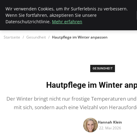
Wk Institut
Wir verwenden Cookies, um Ihr Surferlebnis zu verbessern.
Wenn Sie fortfahren, akzeptieren Sie unsere
Datenschutzrichtlinie.
Mehr erfahren
Startseite
Gesundheit
Hautpflege im Winter anpassen
GESUNDHEIT
Hautpflege im Winter an
Der Winter bringt nicht nur frostige Temperaturen un
mit sich, sondern auch eine Vielzahl von Herausfor
Hannah Klein
22. Mai 2026