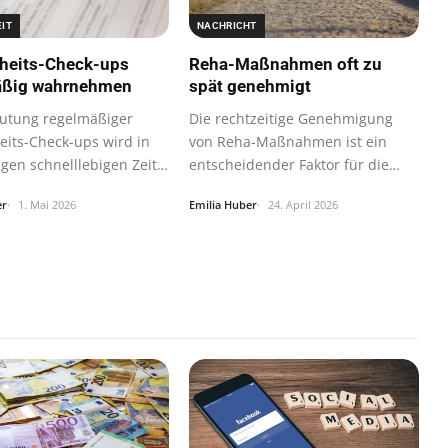
IT
NACHRICHT
heits-Check-ups
Reha-Maßnahmen oft zu
äßig wahrnehmen
spät genehmigt
utung regelmäßiger
Die rechtzeitige Genehmigung
its-Check-ups wird in
von Reha-Maßnahmen ist ein
igen schnelllebigen Zeit
entscheidender Faktor für die
erfolgreiche…
er
1. Mai 2026
Emilia Huber
24. April 2026