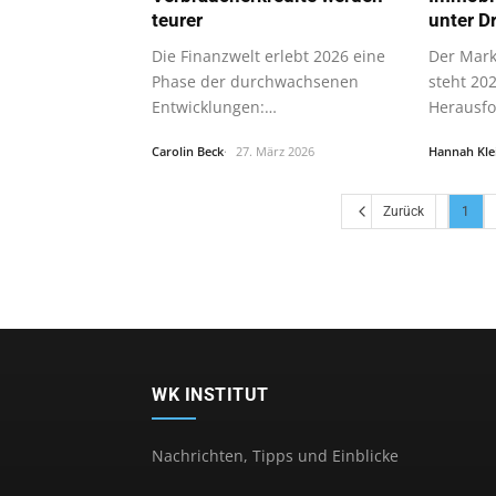
teurer
unter D
Die Finanzwelt erlebt 2026 eine
Der Mark
Phase der durchwachsenen
steht 20
Entwicklungen:
Herausfo
Verbraucherkredite werden…
Carolin Beck
27. März 2026
Hannah Kle
Zurück
1
WK INSTITUT
Nachrichten, Tipps und Einblicke