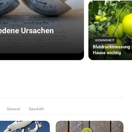
edene Ursachen
GESUNDHEIT
Blutdruckmessung 
Hause wichtig
General
Geschäft