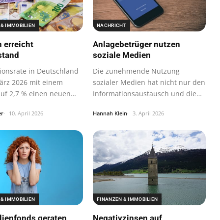
 & IMMOBILIEN
NACHRICHT
n erreicht
Anlagebetrüger nutzen
stand
soziale Medien
tionsrate in Deutschland
Die zunehmende Nutzung
ärz 2026 mit einem
sozialer Medien hat nicht nur den
auf 2,7 % einen neuen…
Informationsaustausch und die
Vernetzung…
er
10. April 2026
Hannah Klein
3. April 2026
 & IMMOBILIEN
FINANZEN & IMMOBILIEN
ienfonds geraten
Negativzinsen auf