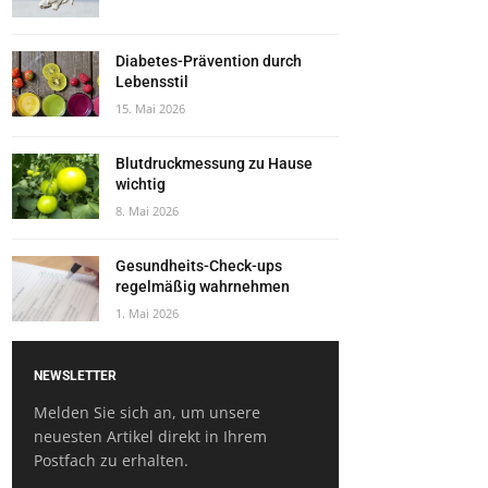
Diabetes-Prävention durch
Lebensstil
15. Mai 2026
Blutdruckmessung zu Hause
wichtig
8. Mai 2026
Gesundheits-Check-ups
regelmäßig wahrnehmen
1. Mai 2026
NEWSLETTER
Melden Sie sich an, um unsere
neuesten Artikel direkt in Ihrem
Postfach zu erhalten.