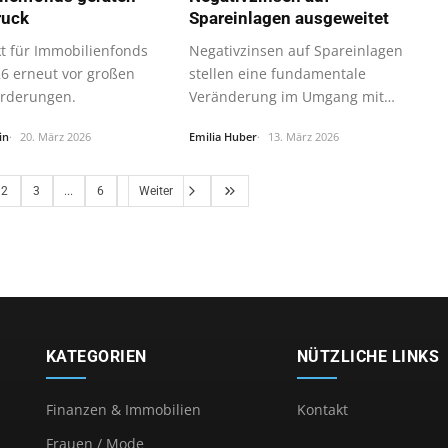
ruck
Spareinlagen ausgeweitet
t für Immobilienfonds
Negativzinsen auf Spareinlagen
26 erneut vor großen
stellen eine fundamentale
rderungen.
Veränderung im Umgang mit
Geldanlage und…
in
20. März 2026
Emilia Huber
13. März 2026
2
3
...
6
Weiter
KATEGORIEN
NÜTZLICHE LINKS
Finanzen & Immobilien
Kontakt
Frauen / Mode