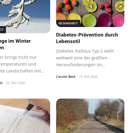
GESUNDHEIT
IT
Diabetes-Prävention durch
ege im Winter
Lebensstil
en
Diabetes mellitus Typ 2 stellt
er bringt nicht nur
weltweit eine der größten
 Temperaturen und
Herausforderungen im
ite Landschaften mit
Gesundheitswesen dar.
Carolin Beck
15. Mai 2026
ndern…
in
22. Mai 2026