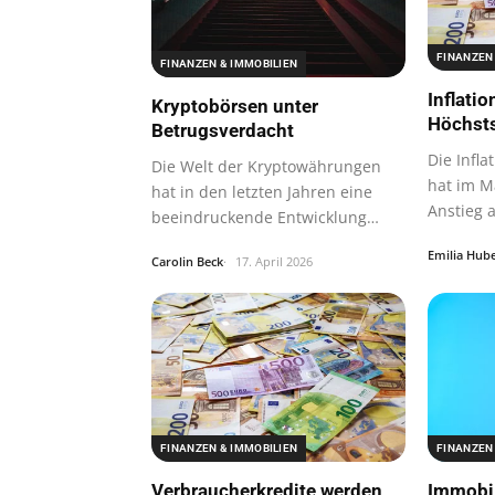
FINANZEN
FINANZEN & IMMOBILIEN
Inflatio
Kryptobörsen unter
Höchst
Betrugsverdacht
Die Infla
Die Welt der Kryptowährungen
hat im M
hat in den letzten Jahren eine
Anstieg 
beeindruckende Entwicklung
erlebt.
Emilia Hub
Carolin Beck
17. April 2026
FINANZEN & IMMOBILIEN
FINANZEN
Verbraucherkredite werden
Immobil