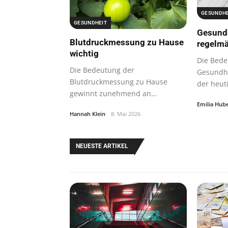
GESUNDHE
GESUNDHEIT
Gesund
Blutdruckmessung zu Hause
regelm
wichtig
Die Bede
Die Bedeutung der
Gesundhe
Blutdruckmessung zu Hause
der heut
gewinnt zunehmend an
oft…
Bedeutung, da immer mehr
Emilia Hub
Hannah Klein
8. Mai 2026
Menschen…
NEUESTE ARTIKEL