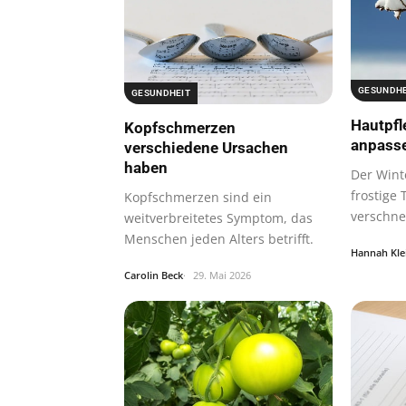
GESUNDHE
GESUNDHEIT
Hautpfl
Kopfschmerzen
anpass
verschiedene Ursachen
haben
Der Wint
frostige
Kopfschmerzen sind ein
verschne
weitverbreitetes Symptom, das
sich, so
Menschen jeden Alters betrifft.
Hannah Kle
Carolin Beck
29. Mai 2026