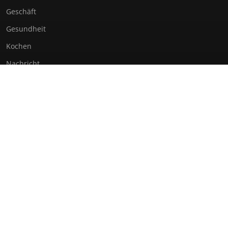
Geschäft
Gesundheit
Kochen
Nachricht
Nachrichten
Technologie
NÜTZLICHE LINKS
Kontakt
© 2026 Wk Institut. Alle Rechte vorbehalten.
Über uns
Impressum
Datenschutz
Seitenübersicht