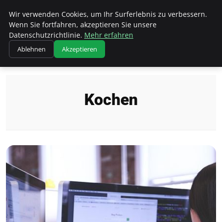
Wk Institut
Wir verwenden Cookies, um Ihr Surferlebnis zu verbessern.
Wenn Sie fortfahren, akzeptieren Sie unsere
Datenschutzrichtlinie.
Mehr erfahren
Ablehnen
Akzeptieren
Startseite
Kochen
Kochen