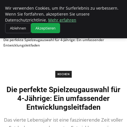
Wk Institut
Wir verwenden Cookies, um Ihr Surferlebnis zu verbessern.
Wenn Sie fortfahren, akzeptieren Sie unsere
Datenschutzrichtlinie.
Mehr erfahren
Ablehnen
Akzeptieren
Startseite
Kochen
Die perfekte Spielzeugauswahl für 4-Jährige: Ein umfassender
Entwicklungsleitfaden
KOCHEN
Die perfekte Spielzeugauswahl für
4-Jährige: Ein umfassender
Entwicklungsleitfaden
Das vierte Lebensjahr ist eine faszinierende Zeit voller