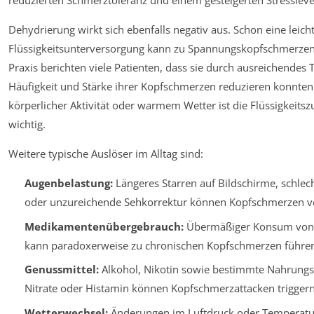
reduzierten Schmerztoleranz und einem gesteigerten Stressleve
Dehydrierung wirkt sich ebenfalls negativ aus. Schon eine leich
Flüssigkeitsunterversorgung kann zu Spannungskopfschmerzen 
Praxis berichten viele Patienten, dass sie durch ausreichendes 
Häufigkeit und Stärke ihrer Kopfschmerzen reduzieren konnten
körperlicher Aktivität oder warmem Wetter ist die Flüssigkeits
wichtig.
Weitere typische Auslöser im Alltag sind:
Augenbelastung:
Längeres Starren auf Bildschirme, schlec
oder unzureichende Sehkorrektur können Kopfschmerzen v
Medikamentenübergebrauch:
Übermäßiger Konsum von 
kann paradoxerweise zu chronischen Kopfschmerzen führen
Genussmittel:
Alkohol, Nikotin sowie bestimmte Nahrungs
Nitrate oder Histamin können Kopfschmerzattacken triggern
Wetterwechsel:
Änderungen im Luftdruck oder Temperat