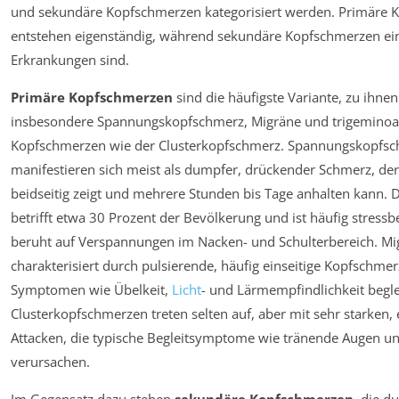
und sekundäre Kopfschmerzen kategorisiert werden. Primäre
entstehen eigenständig, während sekundäre Kopfschmerzen ei
Erkrankungen sind.
Primäre Kopfschmerzen
sind die häufigste Variante, zu ihnen
insbesondere Spannungskopfschmerz, Migräne und trigemin
Kopfschmerzen wie der Clusterkopfschmerz. Spannungskopfs
manifestieren sich meist als dumpfer, drückender Schmerz, der 
beidseitig zeigt und mehrere Stunden bis Tage anhalten kann. 
betrifft etwa 30 Prozent der Bevölkerung und ist häufig stressb
beruht auf Verspannungen im Nacken- und Schulterbereich. Mig
charakterisiert durch pulsierende, häufig einseitige Kopfschmer
Symptomen wie Übelkeit,
Licht
- und Lärmempfindlichkeit begle
Clusterkopfschmerzen treten selten auf, aber mit sehr starken, 
Attacken, die typische Begleitsymptome wie tränende Augen u
verursachen.
Im Gegensatz dazu stehen
sekundäre Kopfschmerzen
, die d