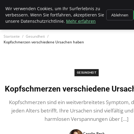
Wk Institut
Wir verwenden Cookies, um Ihr Surferlebnis zu
verbessern. Wenn Sie fortfahren, akzeptieren Sie
Ablehnen
unsere Datenschutzrichtlinie.
Mehr erfahren
Startseite
Gesundheit
Kopfschmerzen verschiedene Ursachen haben
GESUNDHEIT
Kopfschmerzen verschiedene Ursac
Kopfschmerzen sind ein weitverbreitetes Symptom, 
jeden Alters betrifft. Ihre Ursachen sind vielfältig un
harmlosen Verspannungen über […]
Carolin Beck