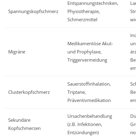
Entspannungstechniken,
La
Spannungskopfschmerz
Physiotherapie,
St
Schmerzmittel
wi
In
Medikamentöse Akut-
un
Migräne
und Prophylaxe,
är
Triggervermeidung
Be
em
Sauerstoffinhalation,
Sc
Clusterkopfschmerz
Triptane,
Be
Präventivmedikation
en
Ursachenbehandlung
Di
Sekundäre
(z.B. Infektionen,
Gr
Kopfschmerzen
Entzündungen)
no