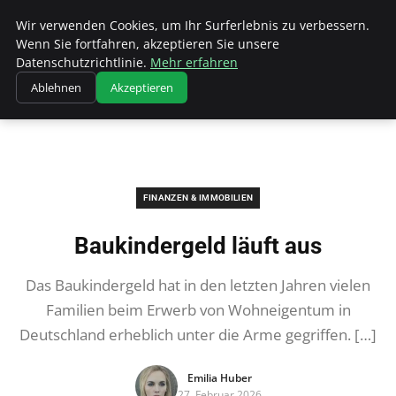
Wk Institut
Wir verwenden Cookies, um Ihr Surferlebnis zu verbessern.
Wenn Sie fortfahren, akzeptieren Sie unsere
Datenschutzrichtlinie.
Mehr erfahren
Ablehnen
Akzeptieren
Startseite
Finanzen & Immobilien
Baukindergeld läuft aus
FINANZEN & IMMOBILIEN
Baukindergeld läuft aus
Das Baukindergeld hat in den letzten Jahren vielen
Familien beim Erwerb von Wohneigentum in
Deutschland erheblich unter die Arme gegriffen. […]
Emilia Huber
27. Februar 2026