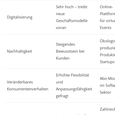
Sehr hoch – treibt
Online-
neue
Plattfo
Digitalisierung
Geschäftsmodelle
für virtu
voran
Events
Ökologi
Steigendes
produzie
Nachhaltigkeit
Bewusstsein bei
Produkte
Kunden
Startups
Erhöhte Flexibilität
Abo-Mod
Veränderbares
und
im Softw
Konsumentenverhalten
Anpassungsfähigkeit
Sektor
gefragt
Zahlreic