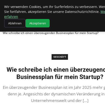
Wk Institut
Wir verwenden Cookies, um Ihr Surferlebnis zu verbessern. We
Sie fortfahren, akzeptieren Sie unsere Datenschutzrichtlinie.
Me
erfahren
Ablehnen
Akzeptieren
Startseite
Geschäft
Wie schreibe ich einen überzeugenden Businessplan für mein Startup?
GESCHÄFT
Wie schreibe ich einen überzeugen
Businessplan für mein Startup?
Ein überzeugender Businessplan ist im Jahr 2025 mehr 
denn je. Angesichts der dynamischen Veränderung in
Unternehmenswelt und der […]