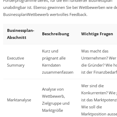
Förderprogramme bereit, für die ein fundierter Businessplan
unabdingbar ist. Ebenso gewinnen Sie bei Wettbewerben wie 
BusinessplanWettbewerb wertvolles Feedback.
Businessplan-
Beschreibung
Wichtige Fragen
Abschnitt
Kurz und
Was macht das
Executive
prägnant alle
Unternehmen? Wer 
Summary
Kerndaten
die Gründer? Wie h
zusammenfassen
ist der Finanzbedarf
Wer sind die
Analyse von
Konkurrenten? Wie 
Wettbewerb,
Marktanalyse
ist das Marktpotenzi
Zielgruppe und
Wie soll die
Marktgröße
Marktposition auss