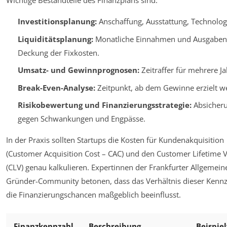
Wichtige Bestandteile des Finanzplans sind:
Investitionsplanung:
Anschaffung, Ausstattung, Technolog
Liquiditätsplanung:
Monatliche Einnahmen und Ausgaben
Deckung der Fixkosten.
Umsatz- und Gewinnprognosen:
Zeitraffer für mehrere Ja
Break-Even-Analyse:
Zeitpunkt, ab dem Gewinne erzielt w
Risikobewertung und Finanzierungsstrategie:
Absicher
gegen Schwankungen und Engpässe.
In der Praxis sollten Startups die Kosten für Kundenakquisition
(Customer Acquisition Cost – CAC) und den Customer Lifetime 
(CLV) genau kalkulieren. Expertinnen der Frankfurter Allgemein
Gründer-Community betonen, dass das Verhältnis dieser Kenn
die Finanzierungschancen maßgeblich beeinflusst.
Finanzkennzahl
Beschreibung
Beispie