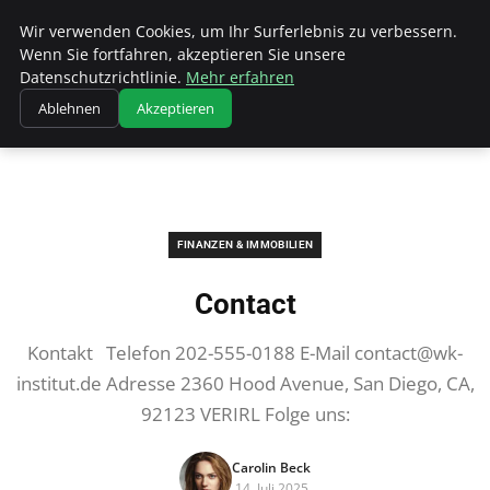
Wk Institut
Wir verwenden Cookies, um Ihr Surferlebnis zu verbessern.
Wenn Sie fortfahren, akzeptieren Sie unsere
Datenschutzrichtlinie.
Mehr erfahren
Ablehnen
Akzeptieren
Startseite
Finanzen & Immobilien
Contact
FINANZEN & IMMOBILIEN
Contact
Kontakt Telefon 202-555-0188 E-Mail
contact@wk-
institut.de
Adresse 2360 Hood Avenue, San Diego, CA,
92123 VERIRL Folge uns:
Carolin Beck
14. Juli 2025