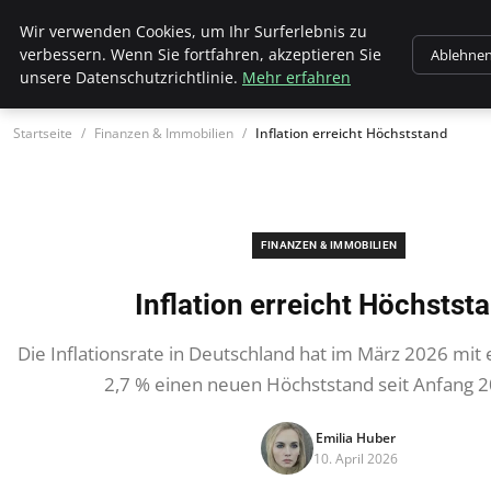
Wk Institut
Wir verwenden Cookies, um Ihr Surferlebnis zu
verbessern. Wenn Sie fortfahren, akzeptieren Sie
Ablehne
unsere Datenschutzrichtlinie.
Mehr erfahren
Startseite
Finanzen & Immobilien
Inflation erreicht Höchststand
FINANZEN & IMMOBILIEN
Inflation erreicht Höchstst
Die Inflationsrate in Deutschland hat im März 2026 mit
2,7 % einen neuen Höchststand seit Anfang 2
Emilia Huber
10. April 2026