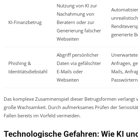
Nutzung von KI zur
Automatisier
Nachahmung von
unrealistisc
KI-Finanzbetrug
Beratern oder zur
Renditeversp
Generierung falscher
generierte 
Webseiten
Abgriff persönlicher
Unerwartete
Phishing &
Daten via gefälschter
Anfragen, ge
Identitätsdiebstahl
E-Mails oder
Mails, Anfra
Webseiten
Passwörtern
Das komplexe Zusammenspiel dieser Betrugsformen verlangt 
große Wachsamkeit. Durch aufmerksames Prüfen der Seriosität 
Fallen bereits im Vorfeld vermeiden.
Technologische Gefahren: Wie KI un