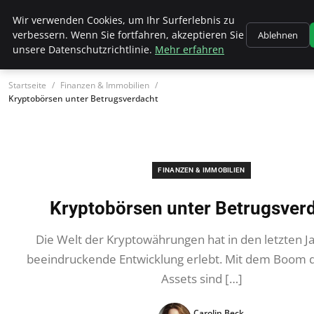
Wk Institut
Wir verwenden Cookies, um Ihr Surferlebnis zu
verbessern. Wenn Sie fortfahren, akzeptieren Sie
Ablehnen
unsere Datenschutzrichtlinie.
Mehr erfahren
Startseite
Finanzen & Immobilien
Kryptobörsen unter Betrugsverdacht
FINANZEN & IMMOBILIEN
Kryptobörsen unter Betrugsver
Die Welt der Kryptowährungen hat in den letzten J
beeindruckende Entwicklung erlebt. Mit dem Boom de
Assets sind […]
Carolin Beck