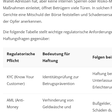
Wallet-Adressen hat, aber keine internen Sperren oder Risiko
Maßnahmen einleitet, öffnet Betrügern viele Türen. In solchen 
Gerichte eine Mitschuld der Börse feststellen und Schadensers
der Opfer anerkennen.
Die folgende Tabelle stellt wichtige regulatorische Anforderun
Haftungsfragen gegenüber:
Regulatorische
Bedeutung für
Folgen be
Pflicht
Haftung
Haftung be
KYC (Know Your
Identitätsprüfung zur
Unterlassu
Customer)
Betrugsprävention
Erleichter
AML (Anti-
Verhinderung von
Bußgelder,
Money
Geldwäsche und
Schäden du