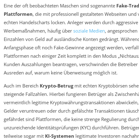
Eine der oft beobachteten Maschen sind sogenannte
Fake-Trad
Plattformen
, die mit professionell gestalteten Webseiten und 
echten Handelscharts locken. Anleger werden durch aggressive
Werbemaßnahmen, häufig über
soziale Medien
, angesprochen
Einzahlen von Geld auf ausländische Konten gedrängt. Während
Anfangsphase oft noch Fake-Gewinne angezeigt werden, verfall
Plattformen nach einiger Zeit komplett in den Modus „Nichtaus
Kunden Auszahlungen beantragen, verschwinden die Betreiber o
Ausreden auf, warum keine Überweisung möglich ist.
Auch im Bereich
Krypto-Betrug
mit echten Kryptobörsen sehe
steigende Fallzahlen. Hierbei fungieren Betrüger als Zwischenhä
vermeintlich legitime Kryptowährungstransaktionen abwickeln, 
Gelder veruntreuen oder durch gefälschte Transaktionen täusc
gefährdet sind Plattformen, die keine strenge Regulierung durc
unzureichende Identitätsprüfungen (KYC) durchführen. Betrüge
teilweise sogar mit
KI-Systemen
legitimate Investoren nacha