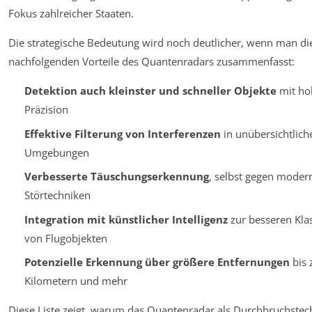
Fokus zahlreicher Staaten.
Die strategische Bedeutung wird noch deutlicher, wenn man di
nachfolgenden Vorteile des Quantenradars zusammenfasst:
Detektion auch kleinster und schneller Objekte
mit ho
Präzision
Effektive Filterung von Interferenzen
in unübersichtlich
Umgebungen
Verbesserte Täuschungserkennung
, selbst gegen moder
Störtechniken
Integration mit künstlicher Intelligenz
zur besseren Klas
von Flugobjekten
Potenzielle Erkennung über größere Entfernungen
bis 
Kilometern und mehr
Diese Liste zeigt, warum das Quantenradar als Durchbruchstec