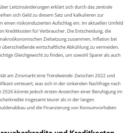
über Leitzinsänderungen erklärt sich durch das zentrale
eihen sich Geld zu diesem Satz und kalkulieren zur
em einen risikoinduzierten Aufschlag ein. Im aktuellen Umfeld
ren Kreditkosten für Verbraucher. Die Entscheidung, die
er makroökonomischen Zielsetzung zusammen, Inflation bei
ine überschießende wirtschaftliche Abkühlung zu vermeiden.
ichtige Gleichgewicht zu finden, um sowohl Sparer als auch
bilität am Zinsmarkt eine Trendwende: Zwischen 2022 und
fikant verteuert, was sich in der sinkenden Nachfrage nach
e 2026 könnte jedoch ersten Anzeichen einer Beruhigung im
herkredite insgesamt teurer als in der langen
Schuldenabbau und die Finanzierung von Konsumvorhaben