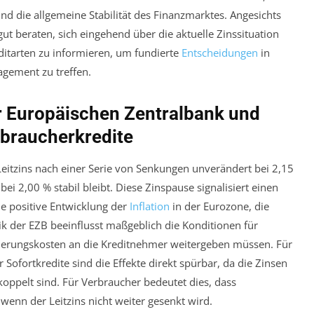
d die allgemeine Stabilität des Finanzmarktes. Angesichts
t beraten, sich eingehend über die aktuelle Zinssituation
itarten zu informieren, um fundierte
Entscheidungen
in
gement zu treffen.
der Europäischen Zentralbank und
rbraucherkredite
eitzins nach einer Serie von Senkungen unverändert bei 2,15
ei 2,00 % stabil bleibt. Diese Zinspause signalisiert einen
ie positive Entwicklung der
Inflation
in der Eurozone, die
itik der EZB beeinflusst maßgeblich die Konditionen für
zierungskosten an die Kreditnehmer weitergeben müssen. Für
 Sofortkredite sind die Effekte direkt spürbar, da die Zinsen
oppelt sind. Für Verbraucher bedeutet dies, dass
 wenn der Leitzins nicht weiter gesenkt wird.