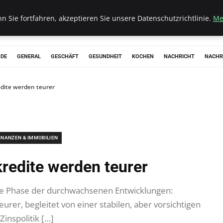
 Sie fortfahren, akzeptieren Sie unsere Datenschutzrichtlinie.
Me
ODE
GENERAL
GESCHÄFT
GESUNDHEIT
KOCHEN
NACHRICHT
NACHR
dite werden teurer
INANZEN & IMMOBILIEN
redite werden teurer
ine Phase der durchwachsenen Entwicklungen:
rer, begleitet von einer stabilen, aber vorsichtigen
Zinspolitik […]