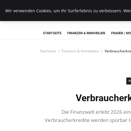
Wk Institut
Wir verwenden Cookies, um Ihr Surferlebnis zu verbessern. Wenn
STARTSEITE
FINANZEN & IMMOBILIEN
FRAUEN / M
Startseite
Finanzen & Immobilien
Verbraucherkre
F
Verbraucherk
Die Finanzwelt erlebt 2026 e
Verbraucherkredite werden spürbar teu