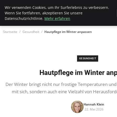
Wk Institut
Wir verwenden Cookies, um Ihr Surferlebnis zu verbessern.
Wenn Sie fortfahren, akzeptieren Sie unsere
Datenschutzrichtlinie.
Mehr erfahren
Startseite
Gesundheit
Hautpflege im Winter anpassen
GESUNDHEIT
Hautpflege im Winter an
Der Winter bringt nicht nur frostige Temperaturen un
mit sich, sondern auch eine Vielzahl von Herausfor
Hannah Klein
22. Mai 2026