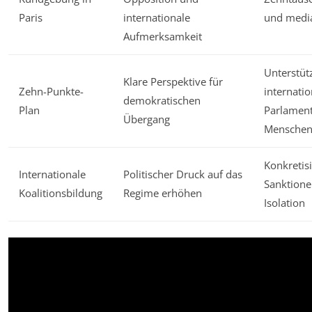
Paris
internationale
und media
Aufmerksamkeit
Unterstüt
Klare Perspektive für
Zehn-Punkte-
internati
demokratischen
Plan
Parlament
Übergang
Menschenr
Konkretis
Internationale
Politischer Druck auf das
Sanktione
Koalitionsbildung
Regime erhöhen
Isolation