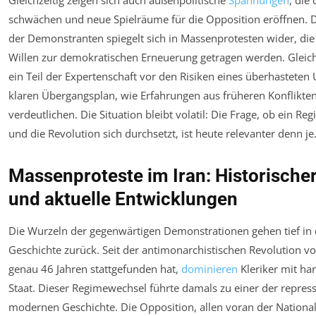
Gleichzeitig zeigen sich auch außenpolitische
Spannungen
, die
schwächen und neue Spielräume für die Opposition eröffnen. Di
der Demonstranten spiegelt sich in Massenprotesten wider, die
Willen zur demokratischen Erneuerung getragen werden. Gleich
ein Teil der Expertenschaft vor den Risiken eines überhastete
klaren Übergangsplan, wie Erfahrungen aus früheren Konflikt
verdeutlichen. Die Situation bleibt volatil: Die Frage, ob ein Re
und die Revolution sich durchsetzt, ist heute relevanter denn je
Massenproteste im Iran: Historische
und aktuelle Entwicklungen
Die Wurzeln der gegenwärtigen Demonstrationen gehen tief in d
Geschichte zurück. Seit der antimonarchistischen Revolution vo
genau 46 Jahren stattgefunden hat,
dominieren
Kleriker mit ha
Staat. Dieser Regimewechsel führte damals zu einer der repress
modernen Geschichte. Die Opposition, allen voran der National