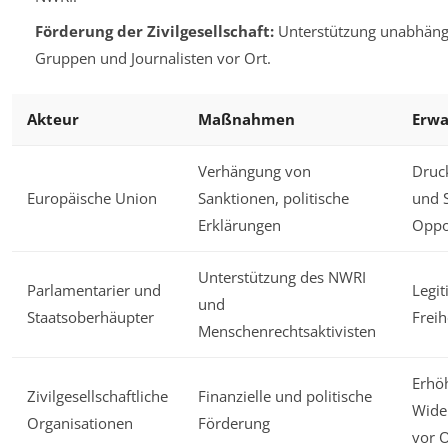
Förderung der Zivilgesellschaft:
Unterstützung unabhängi
Gruppen und Journalisten vor Ort.
Akteur
Maßnahmen
Erwa
Verhängung von
Druc
Europäische Union
Sanktionen, politische
und 
Erklärungen
Oppo
Unterstützung des NWRI
Parlamentarier und
Legit
und
Staatsoberhäupter
Frei
Menschenrechtsaktivisten
Erhö
Zivilgesellschaftliche
Finanzielle und politische
Wide
Organisationen
Förderung
vor O