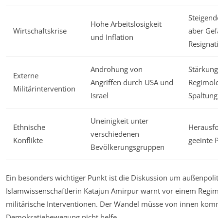
Steigend
Hohe Arbeitslosigkeit
Wirtschaftskrise
aber Gef
und Inflation
Resignat
Androhung von
Stärkung
Externe
Angriffen durch USA und
Regimole
Militärintervention
Israel
Spaltung
Uneinigkeit unter
Ethnische
Herausfo
verschiedenen
Konflikte
geeinte 
Bevölkerungsgruppen
Ein besonders wichtiger Punkt ist die Diskussion um außenpolit
Islamwissenschaftlerin Katajun Amirpur warnt vor einem Regi
militärische Interventionen. Der Wandel müsse von innen kom
Demokratiebewegung nicht helfe.