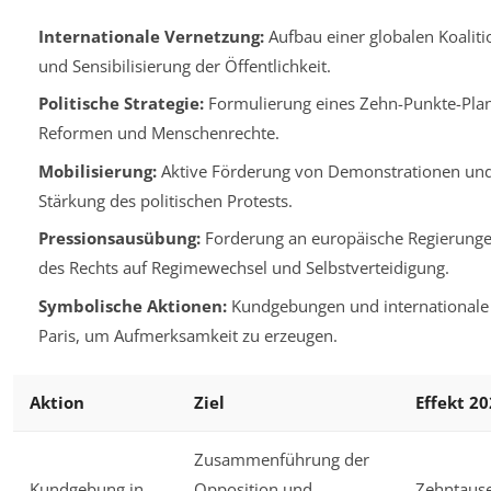
Internationale Vernetzung:
Aufbau einer globalen Koalit
und Sensibilisierung der Öffentlichkeit.
Politische Strategie:
Formulierung eines Zehn-Punkte-Plan
Reformen und Menschenrechte.
Mobilisierung:
Aktive Förderung von Demonstrationen un
Stärkung des politischen Protests.
Pressionsausübung:
Forderung an europäische Regierung
des Rechts auf Regimewechsel und Selbstverteidigung.
Symbolische Aktionen:
Kundgebungen und internationale K
Paris, um Aufmerksamkeit zu erzeugen.
Aktion
Ziel
Effekt 2
Zusammenführung der
Kundgebung in
Opposition und
Zehntaus