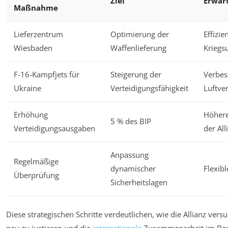
Ziel
Erwart
Maßnahme
Lieferzentrum
Optimierung der
Effizie
Wiesbaden
Waffenlieferung
Kriegs
F-16-Kampfjets für
Steigerung der
Verbes
Ukraine
Verteidigungsfähigkeit
Luftve
Erhöhung
Höhere
5 % des BIP
Verteidigungsausgaben
der All
Anpassung
Regelmäßige
dynamischer
Flexibl
Überprüfung
Sicherheitslagen
Diese strategischen Schritte verdeutlichen, wie die Allianz versu
neu zu justieren und die
internationale
Zusammenarbeit im Bere