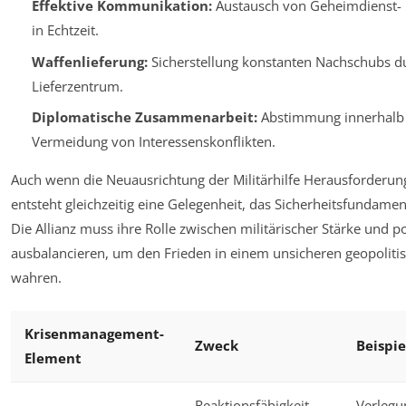
Effektive Kommunikation:
Austausch von Geheimdienst- 
in Echtzeit.
Waffenlieferung:
Sicherstellung konstanten Nachschubs d
Lieferzentrum.
Diplomatische Zusammenarbeit:
Abstimmung innerhalb d
Vermeidung von Interessenskonflikten.
Auch wenn die Neuausrichtung der Militärhilfe Herausforderung
entsteht gleichzeitig eine Gelegenheit, das Sicherheitsfundament
Die Allianz muss ihre Rolle zwischen militärischer Stärke und p
ausbalancieren, um den Frieden in einem unsicheren geopoliti
wahren.
Krisenmanagement-
Zweck
Beispie
Element
Reaktionsfähigkeit
Verlegu