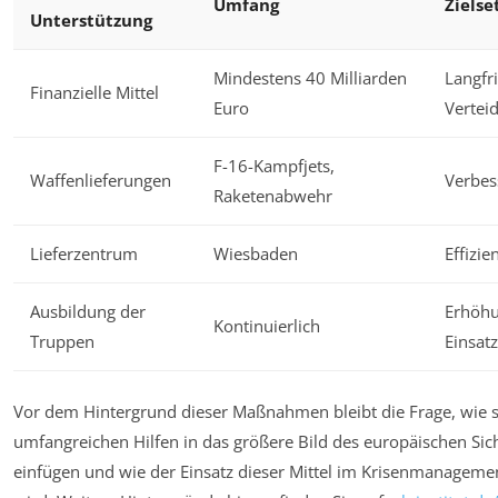
Umfang
Zielse
Unterstützung
Mindestens 40 Milliarden
Langfri
Finanzielle Mittel
Euro
Vertei
F-16-Kampfjets,
Waffenlieferungen
Verbess
Raketenabwehr
Lieferzentrum
Wiesbaden
Effizie
Ausbildung der
Erhöhu
Kontinuierlich
Truppen
Einsatz
Vor dem Hintergrund dieser Maßnahmen bleibt die Frage, wie s
umfangreichen Hilfen in das größere Bild des europäischen Si
einfügen und wie der Einsatz dieser Mittel im Krisenmanagemen