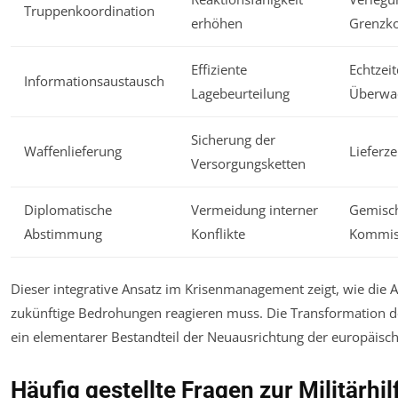
Truppenkoordination
erhöhen
Grenzko
Effiziente
Echtzei
Informationsaustausch
Lagebeurteilung
Überwa
Sicherung der
Waffenlieferung
Lieferz
Versorgungsketten
Diplomatische
Vermeidung interner
Gemisc
Abstimmung
Konflikte
Kommis
Dieser integrative Ansatz im Krisenmanagement zeigt, wie die Al
zukünftige Bedrohungen reagieren muss. Die Transformation der 
ein elementarer Bestandteil der Neuausrichtung der europäische
Häufig gestellte Fragen zur Militärhil