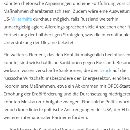
könnten rhetorische Anpassungen und eine Fortführung vorsich
Maßnahmen charakteristisch sein. Zudem wäre eine Ausweitun
US-
Militärhilfe
durchaus möglich, falls Russland weiterhin
unnachgiebig agiert. Allerdings sprechen viele Anzeichen eher f
Fortsetzung der halbherzigen Strategien, was die internationale
Unterstützung der Ukraine belastet.
Ein weiteres Element, das den Konflikt maßgeblich beeinflusse
könnte, sind wirtschaftliche Sanktionen gegen Russland. Beson
wirksam wären verschärfte Sanktionen, die den
Druck
auf die
russische Wirtschaft, insbesondere den Energiesektor, erhöhen
Koordinierte Maßnahmen, etwa ein Abkommen mit OPEC-Staat
Erhöhung der Erdölförderung und die Durchsetzung niedrigerer
könnten Moskau zur Aufgabe zwingen. Eine solche Politik würd
jedoch koordinierte politische Anstrengungen der USA, der EU 
weiterer internationaler Partner erfordern.
Fortdauernde Kämpfe in Donbas und Saporischschja mit h