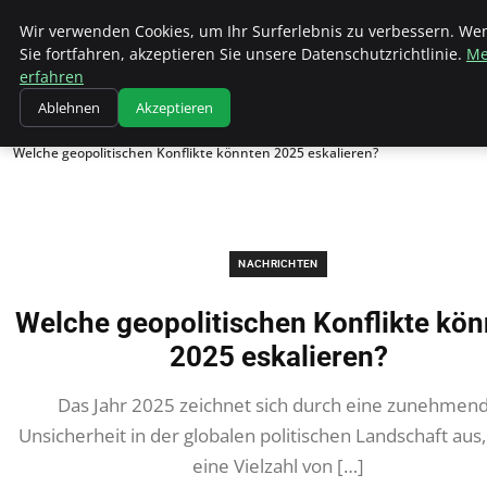
Wk Institut
Wir verwenden Cookies, um Ihr Surferlebnis zu verbessern. We
Sie fortfahren, akzeptieren Sie unsere Datenschutzrichtlinie.
Me
erfahren
Ablehnen
Akzeptieren
Startseite
Nachrichten
Welche geopolitischen Konflikte könnten 2025 eskalieren?
NACHRICHTEN
Welche geopolitischen Konflikte kö
2025 eskalieren?
Das Jahr 2025 zeichnet sich durch eine zunehmen
Unsicherheit in der globalen politischen Landschaft aus,
eine Vielzahl von […]