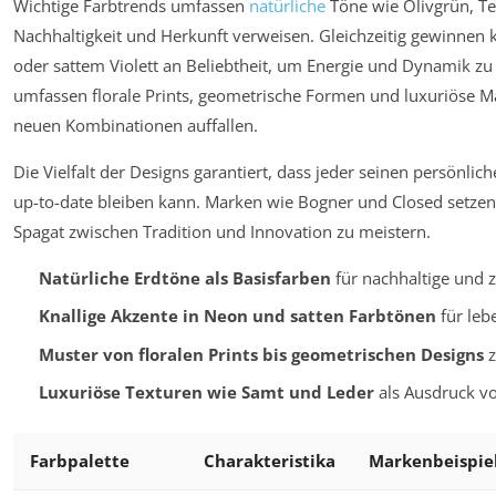
Wichtige Farbtrends umfassen
natürliche
Töne wie Olivgrün, Te
Nachhaltigkeit und Herkunft verweisen. Gleichzeitig gewinnen 
oder sattem Violett an Beliebtheit, um Energie und Dynamik zu
umfassen florale Prints, geometrische Formen und luxuriöse Ma
neuen Kombinationen auffallen.
Die Vielfalt der Designs garantiert, dass jeder seinen persönlic
up-to-date bleiben kann. Marken wie Bogner und Closed setzen
Spagat zwischen Tradition und Innovation zu meistern.
Natürliche Erdtöne als Basisfarben
für nachhaltige und z
Knallige Akzente in Neon und satten Farbtönen
für leb
Muster von floralen Prints bis geometrischen Designs
z
Luxuriöse Texturen wie Samt und Leder
als Ausdruck vo
Farbpalette
Charakteristika
Markenbeispie