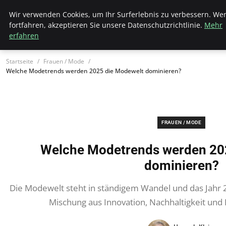
Wk Institut
Wir verwenden Cookies, um Ihr Surferlebnis zu verbessern. We
fortfahren, akzeptieren Sie unsere Datenschutzrichtlinie.
Mehr
erfahren
Startseite
Frauen / Mode
Welche Modetrends werden 2025 die Modewelt dominieren?
FRAUEN / MODE
Welche Modetrends werden 20
dominieren?
Die Modewelt steht in ständigem Wandel und das Jahr 
Mischung aus Innovation, Nachhaltigkeit und