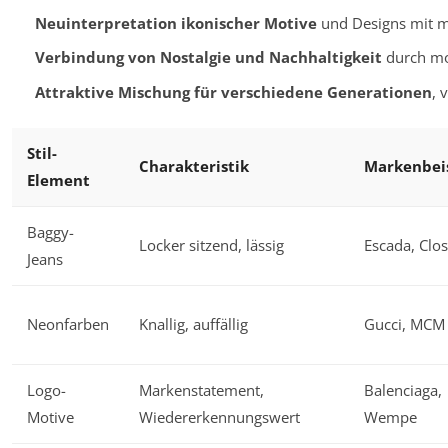
Neuinterpretation ikonischer Motive
und Designs mit 
Verbindung von Nostalgie und Nachhaltigkeit
durch mo
Attraktive Mischung für verschiedene Generationen
, 
Stil-
Charakteristik
Markenbei
Element
Baggy-
Locker sitzend, lässig
Escada, Clo
Jeans
Neonfarben
Knallig, auffällig
Gucci, MCM
Logo-
Markenstatement,
Balenciaga,
Motive
Wiedererkennungswert
Wempe