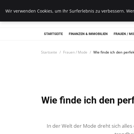
Wk Institut
Wir verwenden Cookies, um Ihr Surferlebnis zu verbessern. Wenn
STARTSEITE
FINANZEN & IMMOBILIEN
FRAUEN / M
Startseite
Frauen / Mode
Wie finde ich den perfe
Wie finde ich den per
In der Welt der Mode dreht sich alles 