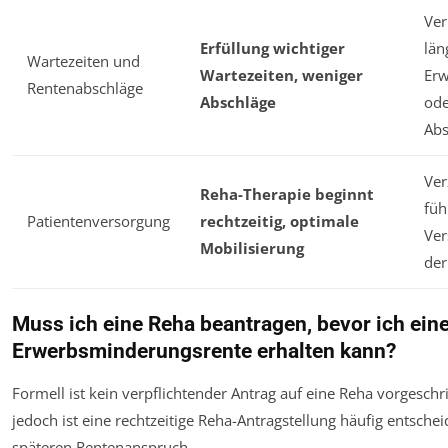
Ver
Erfüllung wichtiger
län
Wartezeiten und
Wartezeiten, weniger
Erw
Rentenabschläge
Abschläge
ode
Abs
Ver
Reha-Therapie beginnt
füh
Patientenversorgung
rechtzeitig, optimale
Ver
Mobilisierung
der
Muss ich eine Reha beantragen, bevor ich ein
Erwerbsminderungsrente erhalten kann?
Formell ist kein verpflichtender Antrag auf eine Reha vorgeschr
jedoch ist eine rechtzeitige Reha-Antragstellung häufig entsche
späteren Rentenanspruch.