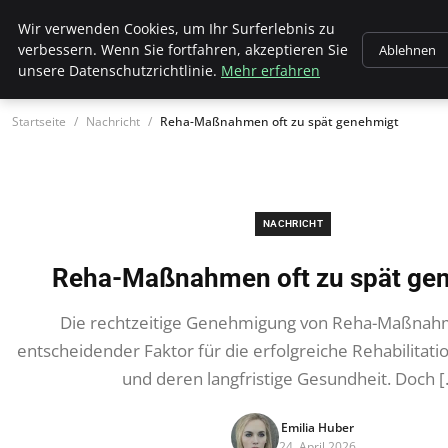
Wk Institut
Wir verwenden Cookies, um Ihr Surferlebnis zu
verbessern. Wenn Sie fortfahren, akzeptieren Sie
Ablehnen
unsere Datenschutzrichtlinie.
Mehr erfahren
Startseite
Nachricht
Reha-Maßnahmen oft zu spät genehmigt
NACHRICHT
Reha-Maßnahmen oft zu spät ge
Die rechtzeitige Genehmigung von Reha-Maßnahm
entscheidender Faktor für die erfolgreiche Rehabilitati
und deren langfristige Gesundheit. Doch 
Emilia Huber
24. April 2026