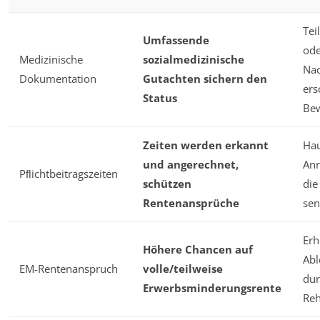
Tei
Umfassende
ode
Medizinische
sozialmedizinische
Nac
Dokumentation
Gutachten sichern den
ers
Status
Bew
Zeiten werden erkannt
Hau
und angerechnet,
Anr
Pﬂichtbeitragszeiten
schützen
die
Rentenansprüche
se
Erh
Höhere Chancen auf
Abl
EM-Rentenanspruch
volle/teilweise
dur
Erwerbsminderungsrente
Reh