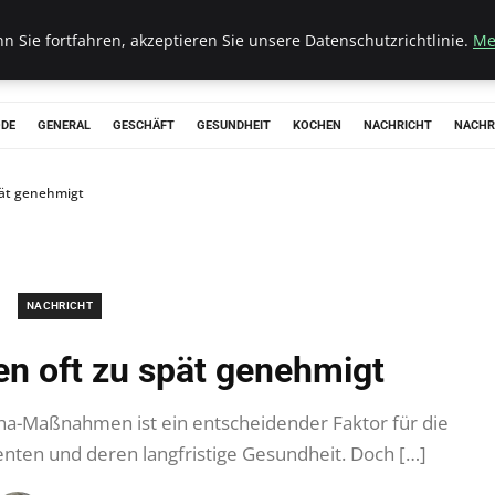
 Sie fortfahren, akzeptieren Sie unsere Datenschutzrichtlinie.
Me
ODE
GENERAL
GESCHÄFT
GESUNDHEIT
KOCHEN
NACHRICHT
NACHR
ät genehmigt
NACHRICHT
 oft zu spät genehmigt
ha-Maßnahmen ist ein entscheidender Faktor für die
ienten und deren langfristige Gesundheit. Doch […]