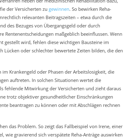
erfahren neben der medizinischen Rehabilitation dazu,
fie der Versicherten zu
gewinnen
. So bewirken Reha-
echtlich relevanten Beitragszeiten – etwa durch die
end des Bezuges von Übergangsgeld oder durch
tere Rentenentscheidungen maßgeblich beeinflussen. Wenn
ht gestellt wird, fehlen diese wichtigen Bausteine im
h Lücken oder schlechter bewertete Zeiten bilden, die den
n im Krankengeld oder Phasen der Arbeitslosigkeit, die
ngen auftreten. In solchen Situationen wertet die
ls fehlende Mitwirkung der Versicherten und zieht daraus
fene trotz objektiver gesundheitlicher Einschränkungen
ente beantragen zu können oder mit Abschlägen rechnen
hen das Problem. So zeigt das Fallbeispiel von Irene, einer
el, wie gravierend sich verspätete Reha-Anträge auswirken