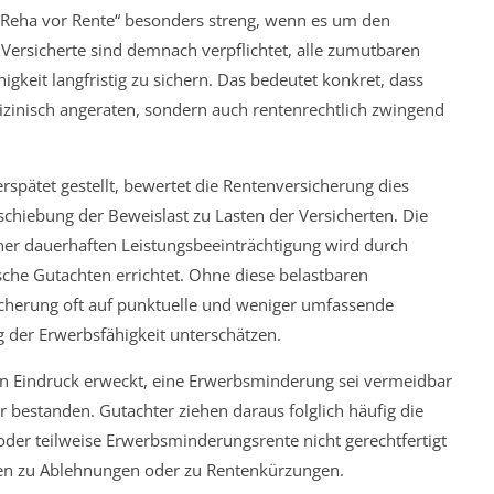
 „Reha vor Rente“ besonders streng, wenn es um den
ersicherte sind demnach verpflichtet, alle zumutbaren
keit langfristig zu sichern. Das bedeutet konkret, dass
zinisch angeraten, sondern auch rentenrechtlich zwingend
erspätet gestellt, bewertet die Rentenversicherung dies
rschiebung der Beweislast zu Lasten der Versicherten. Die
ner dauerhaften Leistungsbeeinträchtigung wird durch
sche Gutachten errichtet. Ohne diese belastbaren
icherung oft auf punktuelle und weniger umfassende
g der Erwerbsfähigkeit unterschätzen.
en Eindruck erweckt, eine Erwerbsminderung sei vermeidbar
r bestanden. Gutachter ziehen daraus folglich häufig die
oder teilweise Erwerbsminderungsrente nicht gerechtfertigt
ällen zu Ablehnungen oder zu Rentenkürzungen.