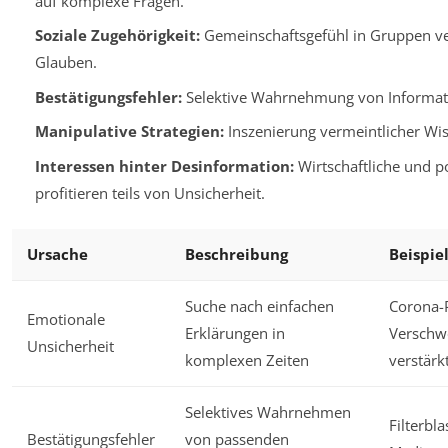
auf komplexe Fragen.
Soziale Zugehörigkeit:
Gemeinschaftsgefühl in Gruppen ve
Glauben.
Bestätigungsfehler:
Selektive Wahrnehmung von Informat
Manipulative Strategien:
Inszenierung vermeintlicher Wiss
Interessen hinter Desinformation:
Wirtschaftliche und po
profitieren teils von Unsicherheit.
Ursache
Beschreibung
Beispie
Suche nach einfachen
Corona-
Emotionale
Erklärungen in
Verschw
Unsicherheit
komplexen Zeiten
verstärk
Selektives Wahrnehmen
Filterbla
Bestätigungsfehler
von passenden