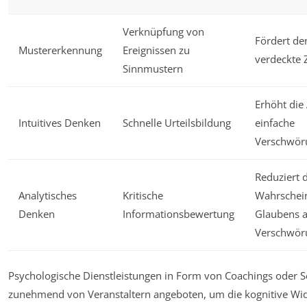
Verknüpfung von
Fördert de
Mustererkennung
Ereignissen zu
verdeckte
Sinnmustern
Erhöht die 
Intuitives Denken
Schnelle Urteilsbildung
einfache
Verschwör
Reduziert 
Analytisches
Kritische
Wahrschein
Denken
Informationsbewertung
Glaubens 
Verschwör
Psychologische Dienstleistungen in Form von Coachings oder
zunehmend von Veranstaltern angeboten, um die kognitive Wid