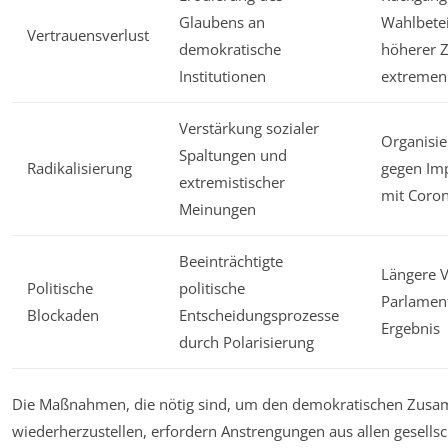
Glaubens an
Wahlbete
Vertrauensverlust
demokratische
höherer Z
Institutionen
extremen
Verstärkung sozialer
Organisie
Spaltungen und
Radikalisierung
gegen Im
extremistischer
mit Coro
Meinungen
Beeinträchtigte
Längere 
Politische
politische
Parlamen
Blockaden
Entscheidungsprozesse
Ergebnis
durch Polarisierung
Die Maßnahmen, die nötig sind, um den demokratischen Zus
wiederherzustellen, erfordern Anstrengungen aus allen gesellsc