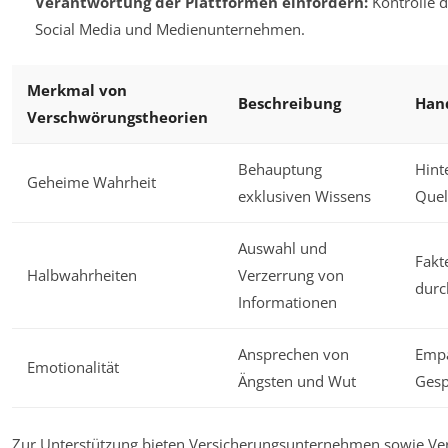
Verantwortung der Plattformen einfordern:
Kontrolle d
Social Media und Medienunternehmen.
Merkmal von
Beschreibung
Hand
Verschwörungstheorien
Behauptung
Hint
Geheime Wahrheit
exklusiven Wissens
Quel
Auswahl und
Fakt
Halbwahrheiten
Verzerrung von
durc
Informationen
Ansprechen von
Empa
Emotionalität
Ängsten und Wut
Gesp
Zur Unterstützung bieten Versicherungsunternehmen sowie Ver