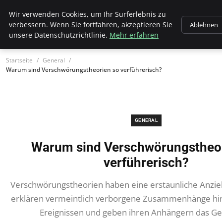
Wk Institut
Wir verwenden Cookies, um Ihr Surferlebnis zu
verbessern. Wenn Sie fortfahren, akzeptieren Sie
Ablehnen
unsere Datenschutzrichtlinie.
Mehr erfahren
Startseite
General
Warum sind Verschwörungstheorien so verführerisch?
GENERAL
Warum sind Verschwörungstheor
verführerisch?
Verschwörungstheorien haben eine erstaunliche Anzieh
erklären vermeintlich verborgene Zusammenhänge hi
Ereignissen und geben ihren Anhängern das Gef