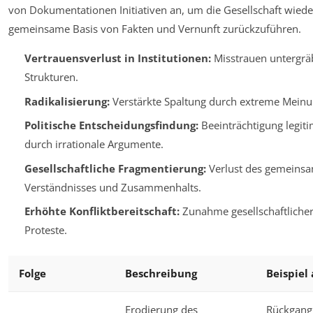
von Dokumentationen Initiativen an, um die Gesellschaft wiede
gemeinsame Basis von Fakten und Vernunft zurückzuführen.
Vertrauensverlust in Institutionen:
Misstrauen untergrä
Strukturen.
Radikalisierung:
Verstärkte Spaltung durch extreme Meinu
Politische Entscheidungsfindung:
Beeinträchtigung legit
durch irrationale Argumente.
Gesellschaftliche Fragmentierung:
Verlust des gemeins
Verständnisses und Zusammenhalts.
Erhöhte Konfliktbereitschaft:
Zunahme gesellschaftliche
Proteste.
Folge
Beschreibung
Beispiel
Erodierung des
Rückgang