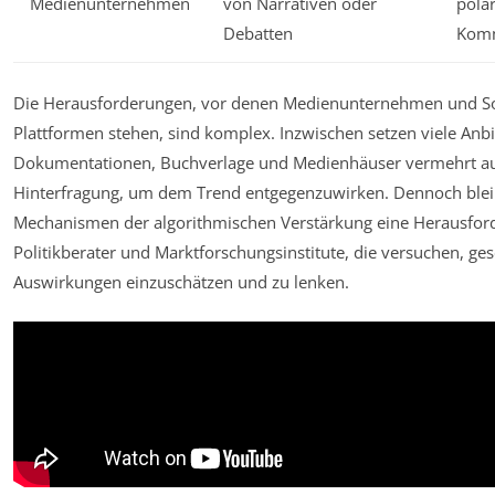
Medienunternehmen
von Narrativen oder
polar
Debatten
Komm
Die Herausforderungen, vor denen Medienunternehmen und So
Plattformen stehen, sind komplex. Inzwischen setzen viele Anb
Dokumentationen, Buchverlage und Medienhäuser vermehrt au
Hinterfragung, um dem Trend entgegenzuwirken. Dennoch blei
Mechanismen der algorithmischen Verstärkung eine Herausfor
Politikberater und Marktforschungsinstitute, die versuchen, gese
Auswirkungen einzuschätzen und zu lenken.