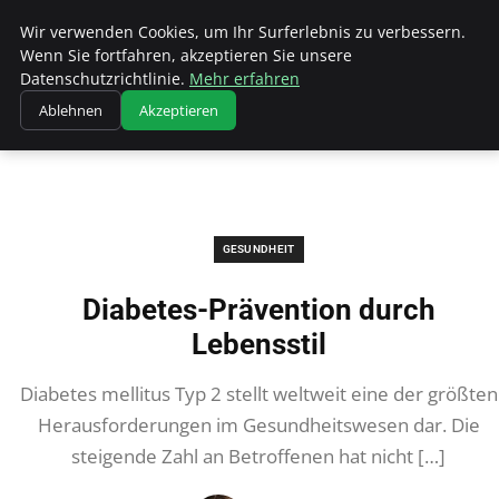
Wk Institut
Wir verwenden Cookies, um Ihr Surferlebnis zu verbessern.
Wenn Sie fortfahren, akzeptieren Sie unsere
Datenschutzrichtlinie.
Mehr erfahren
Ablehnen
Akzeptieren
Startseite
Gesundheit
Diabetes-Prävention durch Lebensstil
GESUNDHEIT
Diabetes-Prävention durch
Lebensstil
Diabetes mellitus Typ 2 stellt weltweit eine der größten
Herausforderungen im Gesundheitswesen dar. Die
steigende Zahl an Betroffenen hat nicht […]