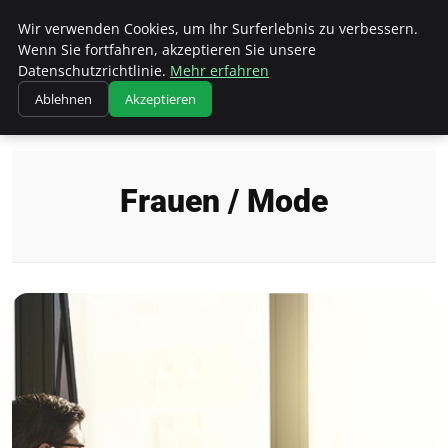
Wk Institut
Wir verwenden Cookies, um Ihr Surferlebnis zu verbessern.
Wenn Sie fortfahren, akzeptieren Sie unsere
Datenschutzrichtlinie.
Mehr erfahren
Ablehnen
Akzeptieren
Startseite
Frauen / Mode
Frauen / Mode