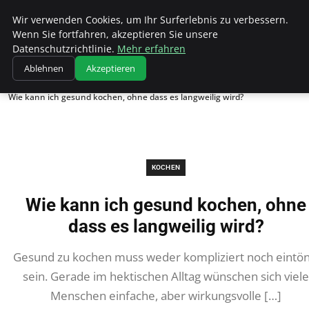
Wk Institut
Wir verwenden Cookies, um Ihr Surferlebnis zu verbessern.
Wenn Sie fortfahren, akzeptieren Sie unsere
Datenschutzrichtlinie.
Mehr erfahren
Ablehnen
Akzeptieren
Startseite
Kochen
Wie kann ich gesund kochen, ohne dass es langweilig wird?
KOCHEN
Wie kann ich gesund kochen, ohne
dass es langweilig wird?
Gesund zu kochen muss weder kompliziert noch eintön
sein. Gerade im hektischen Alltag wünschen sich viele
Menschen einfache, aber wirkungsvolle […]