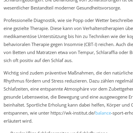
wesentlicher Bestandteil moderner Gesundheitsvorsorge.
Professionelle Diagnostik, wie sie Popp oder Wetter beschreibe
eine gezielte Therapie. Diese kann von Verhaltenstherapien übe
medikamentöse Unterstützung bis hin zu Techniken wie der kog
behavioralen Therapie gegen Insomnie (CBT-I) reichen. Auch d
von Betten und Matratzen etwa von Tempur, Schlaraffia oder Br
sich oft positiv auf den Schlaf aus.
Wichtig sind zudem präventive Maßnahmen, die den natürliche
Rhythmus fördern und Stress reduzieren. Dazu zählen regelmä
Schlafzeiten, eine entspannte Atmosphäre vor dem Zubettgehe
gesunde Lebensweise, die Bewegung und eine ausgewogene E
beinhaltet. Sportliche Erholung kann dabei helfen, Körper und G
entspannen, wie unter https://wk-institut.de/
balance
-sport-erh
erläutert wird.