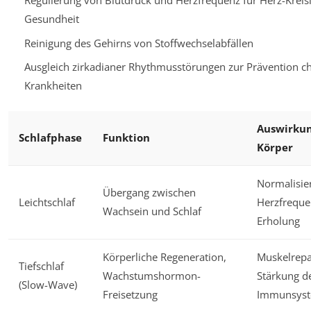
Regulierung von Blutdruck und Herzfrequenz für Herz-Kreisl
Gesundheit
Reinigung des Gehirns von Stoffwechselabfällen
Ausgleich zirkadianer Rhythmusstörungen zur Prävention c
Krankheiten
Auswirkun
Schlafphase
Funktion
Körper
Normalisie
Übergang zwischen
Leichtschlaf
Herzfrequen
Wachsein und Schlaf
Erholung
Körperliche Regeneration,
Muskelrepa
Tiefschlaf
Wachstumshormon-
Stärkung d
(Slow-Wave)
Freisetzung
Immunsys