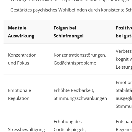
Gestärktes psychisches Wohlbefinden durch konsistente Sch
Mentale
Folgen bei
Positiv
Auswirkung
Schlafmangel
bei gu
Verbess
Konzentration
Konzentrationsstörungen,
kogniti
und Fokus
Gedächtnisprobleme
Leistun
Emotion
Emotionale
Erhöhte Reizbarkeit,
Stabilitä
Regulation
Stimmungsschwankungen
ausgegl
Stimmu
Erhöhung des
Entspa
Stressbewältigung
Cortisolspiegels,
Regener