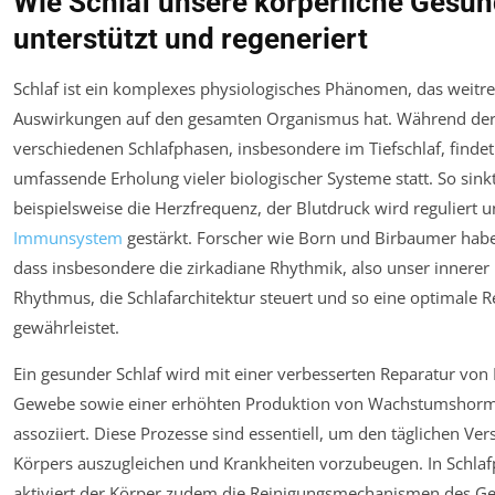
Wie Schlaf unsere körperliche Gesun
unterstützt und regeneriert
Schlaf ist ein komplexes physiologisches Phänomen, das weitr
Auswirkungen auf den gesamten Organismus hat. Während de
verschiedenen Schlafphasen, insbesondere im Tiefschlaf, findet
umfassende Erholung vieler biologischer Systeme statt. So sink
beispielsweise die Herzfrequenz, der Blutdruck wird reguliert 
Immunsystem
gestärkt. Forscher wie Born und Birbaumer habe
dass insbesondere die zirkadiane Rhythmik, also unser innerer 
Rhythmus, die Schlafarchitektur steuert und so eine optimale 
gewährleistet.
Ein gesunder Schlaf wird mit einer verbesserten Reparatur vo
Gewebe sowie einer erhöhten Produktion von Wachstumshor
assoziiert. Diese Prozesse sind essentiell, um den täglichen Ver
Körpers auszugleichen und Krankheiten vorzubeugen. In Schla
aktiviert der Körper zudem die Reinigungsmechanismen des Ge