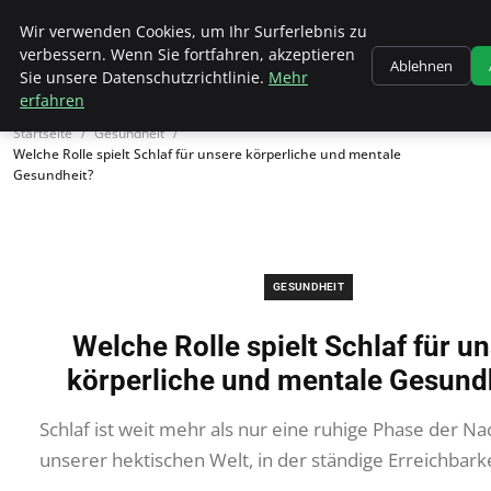
Wk Institut
Wir verwenden Cookies, um Ihr Surferlebnis zu
verbessern. Wenn Sie fortfahren, akzeptieren
Ablehnen
Sie unsere Datenschutzrichtlinie.
Mehr
erfahren
Startseite
Gesundheit
Welche Rolle spielt Schlaf für unsere körperliche und mentale
Gesundheit?
GESUNDHEIT
Welche Rolle spielt Schlaf für u
körperliche und mentale Gesund
Schlaf ist weit mehr als nur eine ruhige Phase der Na
unserer hektischen Welt, in der ständige Erreichbark