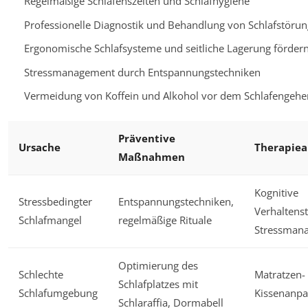
Regelmäßige Schlafenszeiten und Schlafhygiene
Professionelle Diagnostik und Behandlung von Schlafstöru
Ergonomische Schlafsysteme und seitliche Lagerung fördern
Stressmanagement durch Entspannungstechniken
Vermeidung von Koffein und Alkohol vor dem Schlafengehe
Präventive
Ursache
Therapiea
Maßnahmen
Kognitive
Stressbedingter
Entspannungstechniken,
Verhaltenst
Schlafmangel
regelmäßige Rituale
Stressman
Optimierung des
Schlechte
Matratzen-
Schlafplatzes mit
Schlafumgebung
Kissenanp
Schlaraffia, Dormabell