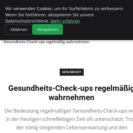
Wk Institut
Wir verwenden Cookies, um Ihr Surferlebnis zu verbessern.
Wenn Sie fortfahren, akzeptieren Sie unsere
Datenschutzrichtlinie.
Mehr erfahren
Ablehnen
Akzeptieren
Startseite
Gesundheit
Gesundheits-Check-ups regelmäßig wahrnehmen
GESUNDHEIT
Gesundheits-Check-ups regelmäßi
wahrnehmen
Die Bedeutung regelmäßiger Gesundheits-Check-ups w
in der heutigen schnelllebigen Zeit oft unterschätzt. Tro
der stetig steigenden Lebenserwartung und den